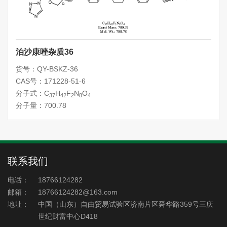
泊沙康唑杂质36
货号：QY-BSKZ-36
CAS号：171228-51-6
分子式：C
H
F
N
O
37
42
2
8
4
分子量：700.78
联系我们
电话：
18766124282
邮箱：
18766124282@163.com
地址：
中国（山东）自由贸易试验区济南片区舜华路359号三庆
世纪财富中心D418