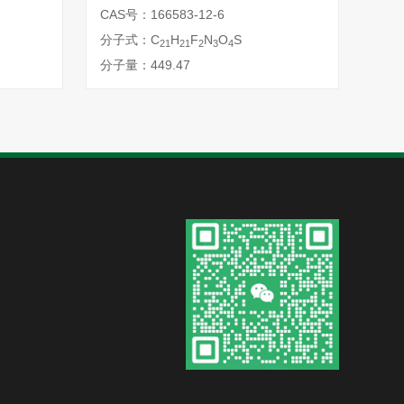
CAS号：166583-12-6
分子式：C
H
F
N
O
S
21
21
2
3
4
分子量：449.47