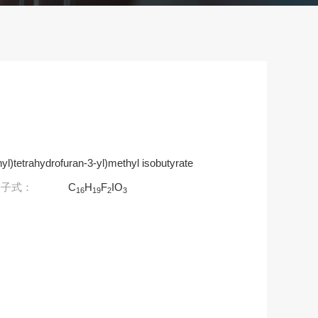
yl)tetrahydrofuran-3-yl)methyl isobutyrate
分子式：
C
H
F
IO
16
19
2
3