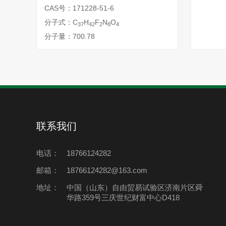
CAS号：171228-51-6
分子式：C
H
F
N
O
37
42
2
8
4
分子量：700.78
联系我们
电话：
18766124282
邮箱：
18766124282@163.com
地址：
中国（山东）自由贸易试验区济南片区舜
华路359号三庆世纪财富中心D418