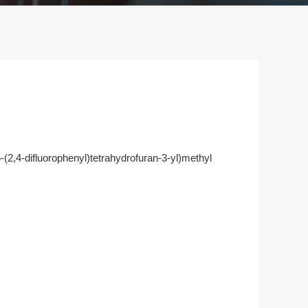
5-(2,4-difluorophenyl)tetrahydrofuran-3-yl)methyl