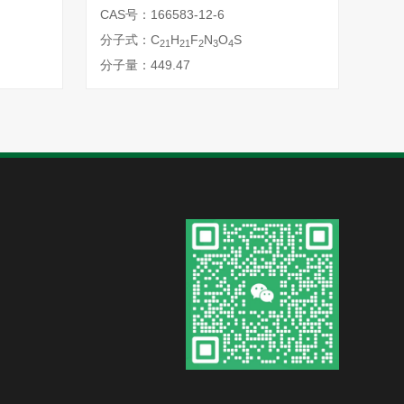
CAS号：166583-12-6
分子式：C
H
F
N
O
S
21
21
2
3
4
分子量：449.47