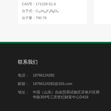
CAS号：171228-51-6
分子式：C
H
F
N
O
37
42
2
8
4
分子量：700.78
联系我们
电话：
18766124282
邮箱：
18766124282@163.com
地址：
中国（山东）自由贸易试验区济南片区舜
华路359号三庆世纪财富中心D418