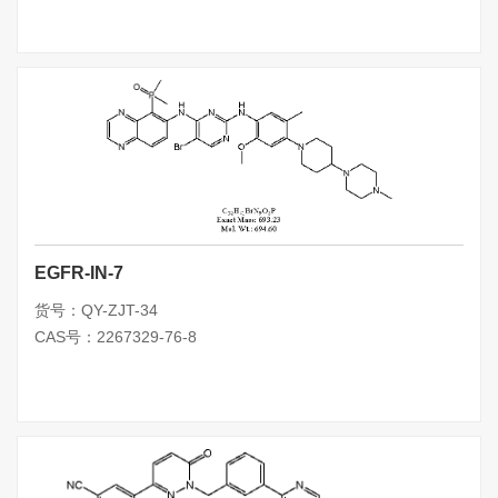
EGFR-IN-7
货号：QY-ZJT-34
CAS号：2267329-76-8