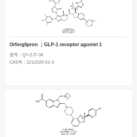
Orforglipron ；GLP-1 receptor agonist 1
货号：QY-ZJT-36
CAS号：2212020-52-3