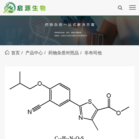
Tog
nav
首页
产品中心
药物杂质对照品
非布司他