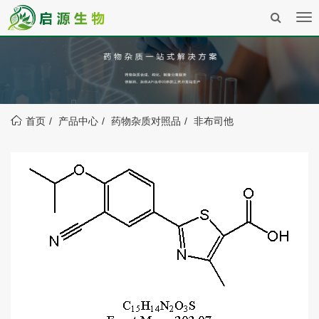
Tog
nav
首页
产品中心
药物杂质对照品
非布司他