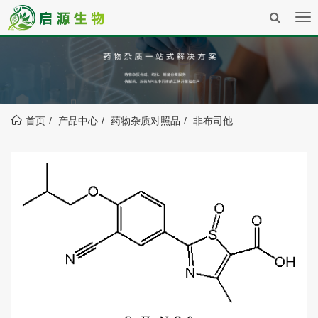
Tog
nav
首页
产品中心
药物杂质对照品
非布司他