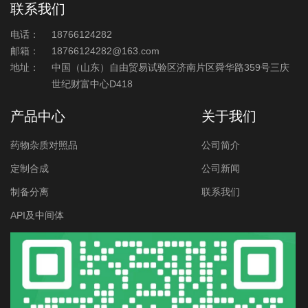
联系我们
电话：
18766124282
邮箱：
18766124282@163.com
地址：
中国（山东）自由贸易试验区济南片区舜华路359号三庆
世纪财富中心D418
产品中心
关于我们
药物杂质对照品
公司简介
定制合成
公司新闻
制备分离
联系我们
API及中间体