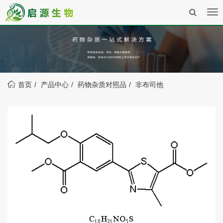
Tog
nav
首页
产品中心
药物杂质对照品
非布司他