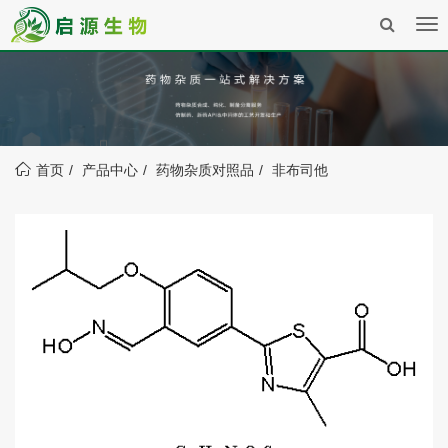
Tog
nav
首页
产品中心
药物杂质对照品
非布司他