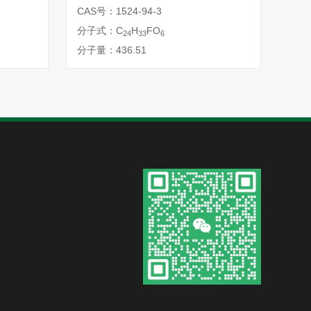
CAS号：1524-94-3
CAS
分子式：C
H
FO
分子
24
33
6
分子量：436.51
分子量