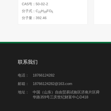
CAS号：50-02-2
分子式：C
H
FO
22
29
5
分子量：392.46
联系我们
电话：
18766124282
邮箱：
18766124282@163.com
地址：
中国（山东）自由贸易试验区济南片区舜
华路359号三庆世纪财富中心D418