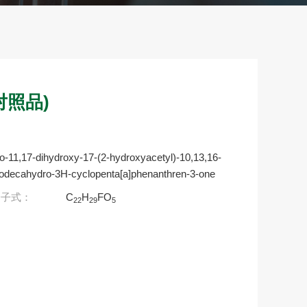
对照品)
-11,17-dihydroxy-17-(2-hydroxyacetyl)-10,13,16-
7-dodecahydro-3H-cyclopenta[a]phenanthren-3-one
分子式：
C
H
FO
22
29
5