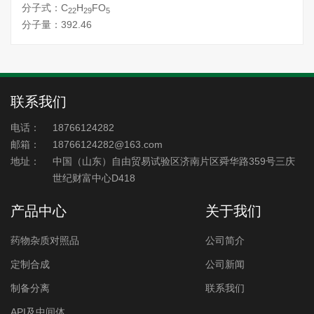
分子式：C
H
FO
22
29
5
分子量：392.46
联系我们
电话：
18766124282
邮箱：
18766124282@163.com
地址：
中国（山东）自由贸易试验区济南片区舜华路359号三庆
世纪财富中心D418
产品中心
关于我们
药物杂质对照品
公司简介
定制合成
公司新闻
制备分离
联系我们
API及中间体