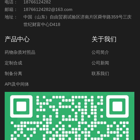
电话：
18766124282
邮箱：
18766124282@163.com
地址：
中国（山东）自由贸易试验区济南片区舜华路359号三庆
世纪财富中心D418
产品中心
关于我们
药物杂质对照品
公司简介
定制合成
公司新闻
制备分离
联系我们
API及中间体