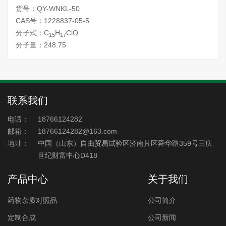
货号：QY-WNKL-50
CAS号：1228837-05-5
分子式：C
H
ClO
15
17
分子量：248.75
联系我们
电话：
18766124282
邮箱：
18766124282@163.com
地址：
中国（山东）自由贸易试验区济南片区舜华路359号三庆
世纪财富中心D418
产品中心
关于我们
药物杂质对照品
公司简介
定制合成
公司新闻