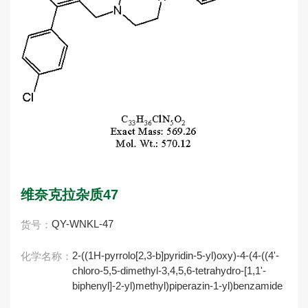
维奈克拉杂质47
QY-WNKL-47
货号：
2-((1H-pyrrolo[2,3-b]pyridin-5-yl)oxy)-4-(4-((4'-
化学名称：
chloro-5,5-dimethyl-3,4,5,6-tetrahydro-[1,1'-
biphenyl]-2-yl)methyl)piperazin-1-yl)benzamide