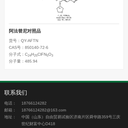
阿法替尼对照品
货号：QY-AFTN
CAS号：850140-72-6
分子式：C
H
ClFN
O
24
25
5
3
分子量：485.94
联系我们
电话：
18766124282
邮箱：
18766124282@163.com
地址：
中国（山东）自由贸易试验区济南片区舜华路359号三庆
世纪财富中心D418