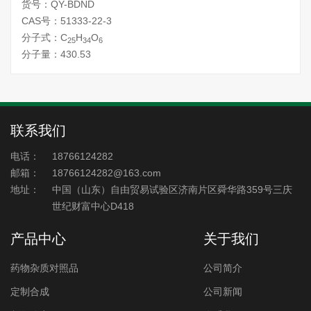
货号：QY-BDND
CAS号：51333-22-3
分子式：C
H
O
25
34
6
分子量：430.53
联系我们
电话：
18766124282
邮箱：
18766124282@163.com
地址：
中国（山东）自由贸易试验区济南片区舜华路359号三庆
世纪财富中心D418
产品中心
关于我们
药物杂质对照品
公司简介
定制合成
公司新闻