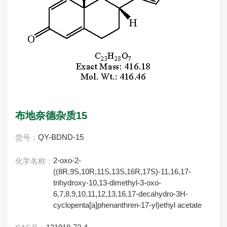
布地奈德杂质15
QY-BDND-15
货号：
2-oxo-2-
化学名称：
((8R,9S,10R,11S,13S,16R,17S)-11,16,17-
trihydroxy-10,13-dimethyl-3-oxo-
6,7,8,9,10,11,12,13,16,17-decahydro-3H-
cyclopenta[a]phenanthren-17-yl)ethyl acetate