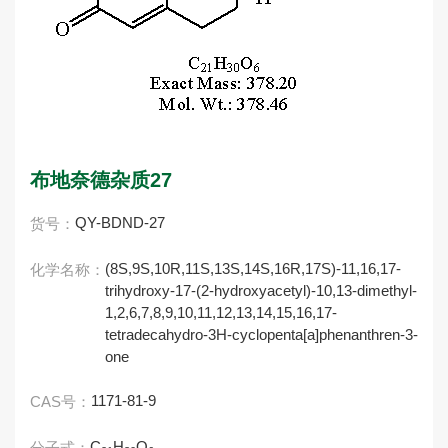
布地奈德杂质27
QY-BDND-27
货号：
(8S,9S,10R,11S,13S,14S,16R,17S)-11,16,17-
化学名称：
trihydroxy-17-(2-hydroxyacetyl)-10,13-dimethyl-
1,2,6,7,8,9,10,11,12,13,14,15,16,17-
tetradecahydro-3H-cyclopenta[a]phenanthren-3-
one
1171-81-9
CAS号：
C
H
O
分子式：