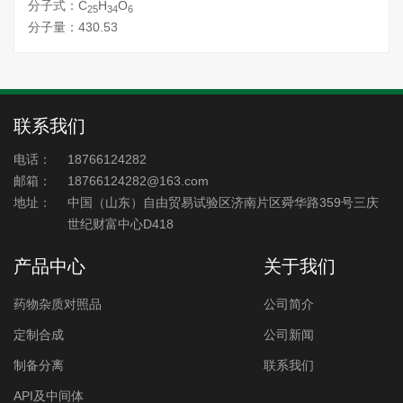
分子式：C
H
O
25
34
6
分子量：430.53
联系我们
电话：
18766124282
邮箱：
18766124282@163.com
地址：
中国（山东）自由贸易试验区济南片区舜华路359号三庆
世纪财富中心D418
产品中心
关于我们
药物杂质对照品
公司简介
定制合成
公司新闻
制备分离
联系我们
API及中间体