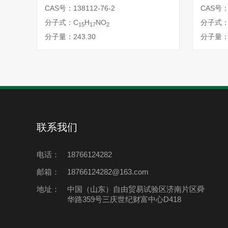
CAS号：138112-76-2
CAS号：1
分子式：C
H
NO
分子式：
15
17
2
分子量：243.30
分子量：1
联系我们
电话：
18766124282
邮箱：
18766124282@163.com
地址：
中国（山东）自由贸易试验区济南片区舜
华路359号三庆世纪财富中心D418