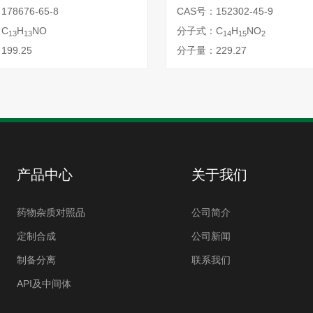
78676-65-8
CAS号：152302-45-9
C
H
NO
分子式：C
H
NO
13
13
14
15
2
99.25
分子量：229.27
产品中心
关于我们
药物杂质对照品
公司简介
定制合成
公司新闻
制备分离
联系我们
API及中间体