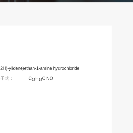
(2H)-ylidene)ethan-1-amine hydrochloride
分子式：
C
H
ClNO
13
18