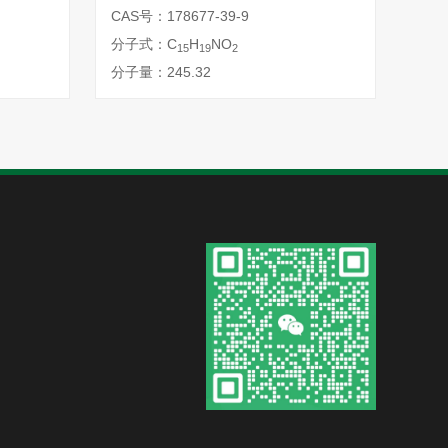
CAS号：178677-39-9
CAS
分子式：C
H
NO
分子
15
19
2
分子量：245.32
分子量