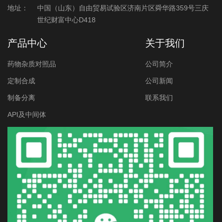
地址：
中国（山东）自由贸易试验区济南片区舜华路359号三庆
世纪财富中心D418
产品中心
关于我们
药物杂质对照品
公司简介
定制合成
公司新闻
制备分离
联系我们
API及中间体