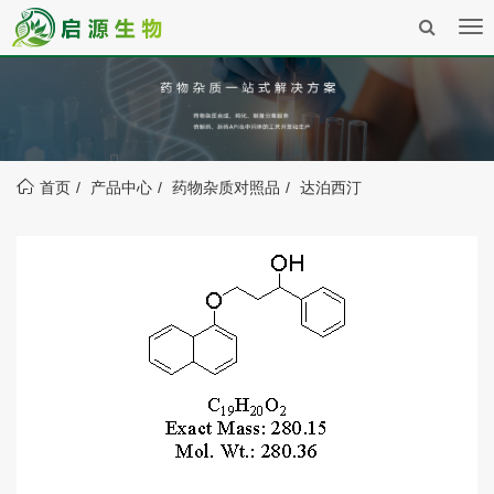
Tog
nav
首页
产品中心
药物杂质对照品
达泊西汀