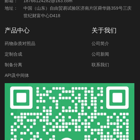
邮箱：
18766124282@163.com
地址：
中国（山东）自由贸易试验区济南片区舜华路359号三庆
世纪财富中心D418
产品中心
关于我们
药物杂质对照品
公司简介
定制合成
公司新闻
制备分离
联系我们
API及中间体