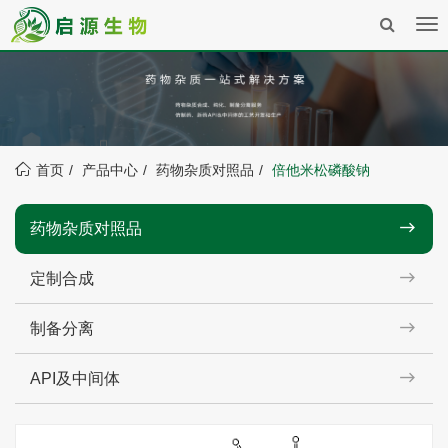
Tog
nav
首页
产品中心
药物杂质对照品
倍他米松磷酸钠
药物杂质对照品
定制合成
制备分离
API及中间体