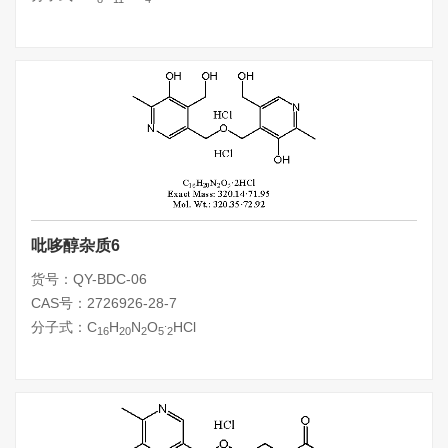
吡哆醇杂质6
货号：QY-BDC-06
CAS号：2726926-28-7
.
分子式：C
H
N
O
HCl
16
20
2
5
2