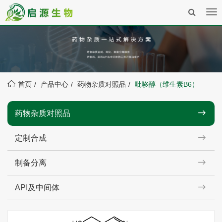
Tog
nav
首页
产品中心
药物杂质对照品
吡哆醇（维生素B6）
药物杂质对照品
定制合成
制备分离
API及中间体