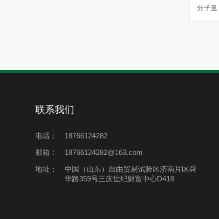
分子量：
联系我们
电话：
18766124282
邮箱：
18766124282@163.com
地址：
中国（山东）自由贸易试验区济南片区舜
华路359号三庆世纪财富中心D418