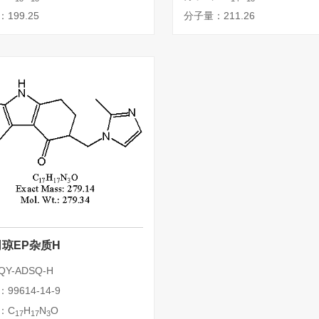
199.25
分子量：211.26
琼EP杂质H
Y-ADSQ-H
99614-14-9
：C
H
N
O
17
17
3