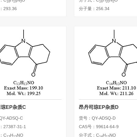
：C
H
N
O
分子式：C
H
N
O
18
19
3
16
20
2
293.36
分子量：256.34
琼EP杂质C
昂丹司琼EP杂质D
Y-ADSQ-C
货号：QY-ADSQ-D
27387-31-1
CAS号：99614-64-9
：C
H
NO
分子式：C
H
NO
13
13
14
13