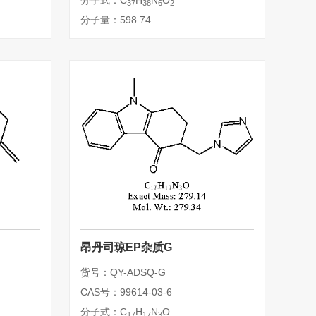
分子式：C
H
N
O
37
38
6
2
分子量：598.74
昂丹司琼EP杂质G
货号：QY-ADSQ-G
CAS号：99614-03-6
分子式：C
H
N
O
17
17
3