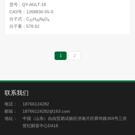
货号：QY-AGLT-18
CAS号：1268836-55-0
分子式：C
H
N
O
31
30
8
4
分子量：578.62
1
2
联系我们
电话：
18766124282
邮箱：
18766124282@163.com
地址：
中国（山东）自由贸易试验区济南片区舜华路359号三庆
世纪财富中心D418