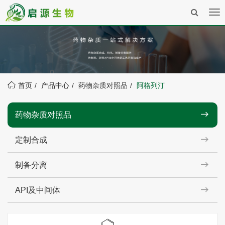
Tog
nav
首页
产品中心
药物杂质对照品
阿格列汀
药物杂质对照品
定制合成
制备分离
API及中间体