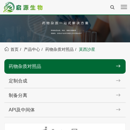
Tog
nav
首页
产品中心
药物杂质对照品
莫西沙星
药物杂质对照品
定制合成
制备分离
API及中间体