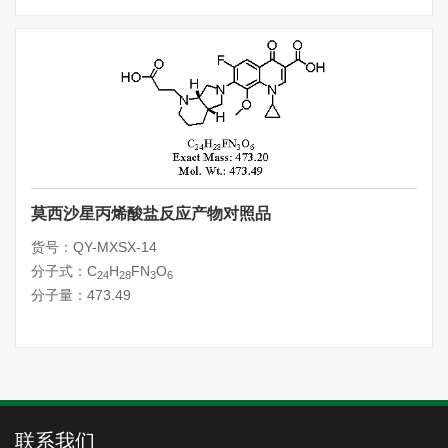
莫西沙星丙烯酸盐反应产物对照品
货号：QY-MXSX-14
分子式：C
H
FN
O
24
28
3
6
分子量：473.49
联系我们