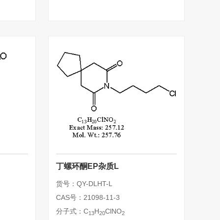
丁螺环酮EP杂质L
货号：QY-DLHT-L
CAS号：21098-11-3
分子式：C
H
ClNO
13
20
2