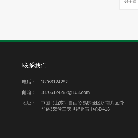
分子量：
联系我们
电话：
18766124282
邮箱：
18766124282@163.com
地址：
中国（山东）自由贸易试验区济南片区舜
华路359号三庆世纪财富中心D418