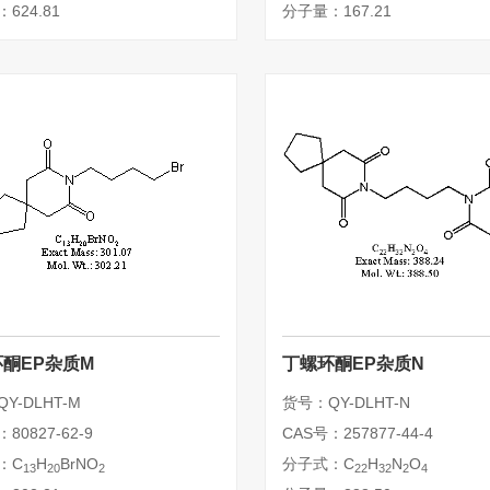
624.81
分子量：167.21
酮EP杂质M
丁螺环酮EP杂质N
Y-DLHT-M
货号：QY-DLHT-N
80827-62-9
CAS号：257877-44-4
：C
H
BrNO
分子式：C
H
N
O
13
20
2
22
32
2
4