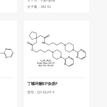
分子式：C
H
N
20
30
8
分子量：382.51
丁螺环酮EP杂质F
货号：QY-DLHT-F