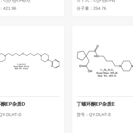
：C
H
ClN
O
分子式：C
H
ClN
21
32
5
2
12
19
4
421.96
分子量：254.76
酮EP杂质D
丁螺环酮EP杂质E
Y-DLHT-D
货号：QY-DLHT-E