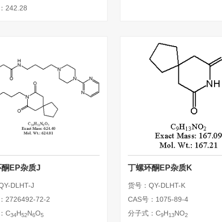
242.28
酮EP杂质J
丁螺环酮EP杂质K
Y-DLHT-J
货号：QY-DLHT-K
2726492-72-2
CAS号：1075-89-4
：C
H
N
O
分子式：C
H
NO
34
52
6
5
9
13
2