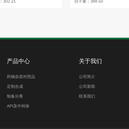
302.21
分子量：388.50
产品中心
关于我们
药物杂质对照品
公司简介
定制合成
公司新闻
制备分离
联系我们
API及中间体