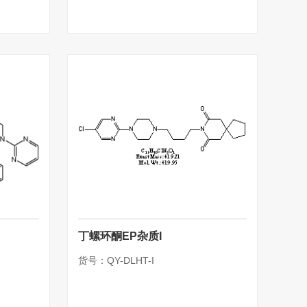
丁螺环酮EP杂质I
货号：QY-DLHT-I