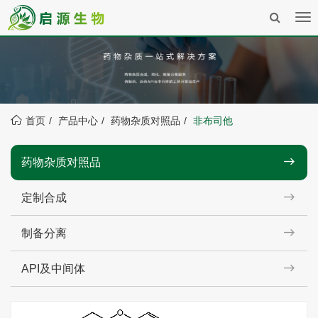
Tog
nav
首页
产品中心
药物杂质对照品
非布司他
药物杂质对照品
定制合成
制备分离
API及中间体