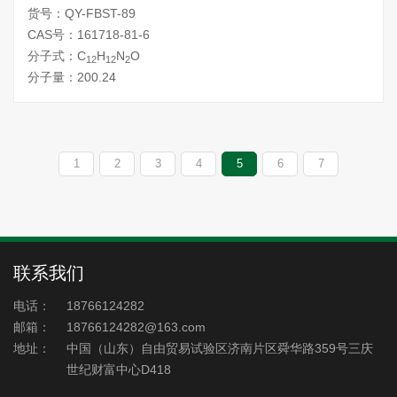
货号：QY-FBST-89
CAS号：161718-81-6
分子式：C
H
N
O
12
12
2
分子量：200.24
1
2
3
4
5
6
7
联系我们
电话：
18766124282
邮箱：
18766124282@163.com
地址：
中国（山东）自由贸易试验区济南片区舜华路359号三庆
世纪财富中心D418